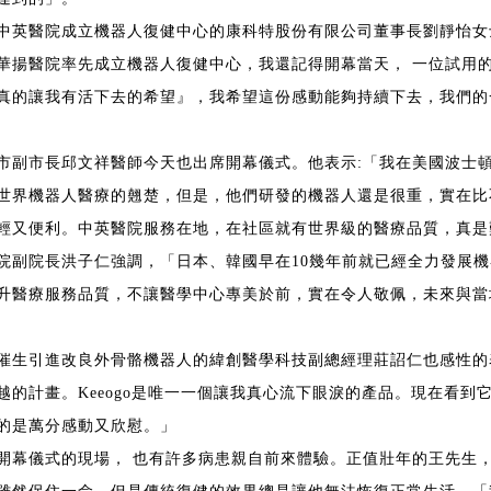
中英醫院成立機器人復健中心的康科特股份有限公司董事長劉靜怡女士
華揚醫院率先成立機器人復健中心，我還記得開幕當天， 一位試用的
真的讓我有活下去的希望』，我希望這份感動能夠持續下去，我們的
市副市長邱文祥醫師今天也出席開幕儀式。他表示:「我在美國波士頓
世界機器人醫療的翹楚，但是，他們研發的機器人還是很重，實在比
輕又便利。中英醫院服務在地，在社區就有世界級的醫療品質，真是
院副院長洪子仁強調，「日本、韓國早在10幾年前就已經全力發展
升醫療服務品質，不讓醫學中心專美於前，實在令人敬佩，未來與當
催生引進改良外骨骼機器人的緯創醫學科技副總經理莊詔仁也感性的表
越的計畫。Keeogo是唯一一個讓我真心流下眼淚的產品。現在看
的是萬分感動又欣慰。」
開幕儀式的現場， 也有許多病患親自前來體驗。正值壯年的王先生，