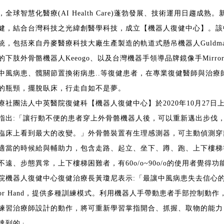
，全球智慧化醫療(AI Health Care)蓬勃發展、技術運用日趨
健，結合台灣科技之光緯創醫學科技，成立【機器人復健中心】。該
統，包括來自丹麥醫療科技大廠生產製造的軌道式懸吊機器人Guldm
的下肢外骨骼機器人Keeogo、以及台灣機器手領導品牌鏡像手Mirro
中風病患、髖關節置換術病患..等復健患者，在專業復健醫師與治療
的瓶頸，擺脫臥床，行走自如不是夢。
療社團法人中英醫院復健科【機器人復健中心】於2020年10月27日上
指出:「讓行動不便的患者穿上外骨骼機器人後，可以重新邁出步伐
臨床上看到最大的改變。」外骨骼裝置有生理感測器，可主動偵測穿
適當的時候給與輔助力，包含走路、起立、坐下、蹲、跑、上下樓梯
不遠、步態異常，上下樓梯困難者，有60o/o~90o/o的使用者覺得
院機器人復健中心復健治療長黃瓊尼表示:「最讓中風病患失去信心
rror Hand，提供多種訓練模式。利用機器人手帶動患者手部控制
練習治療師設計的動作，將可重新學習掌指開合、抓握、取物的能力
達到的」。