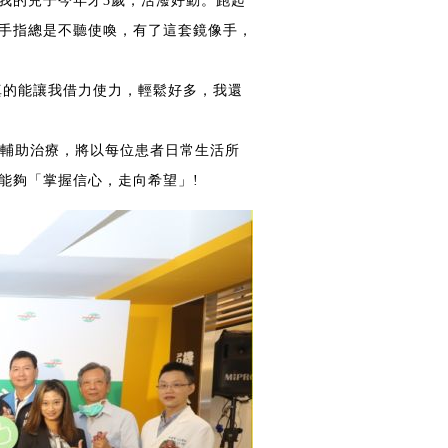
我的兒子今年才3歲，活潑好動。跑起
手指總是不聽使喚，有了這套鏡像手，
o真的能讓我借力使力，輕鬆好多，我還
健輔助治療，將以每位患者日常生活所
能夠「掌握信心，走向希望」!