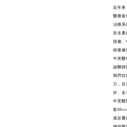
近年來
醫療復
治療系
良生產
損傷、
統復健
中英醫
諭醫師
我們在
力，在
好、走
中英醫
套Mi
過反覆
健很難