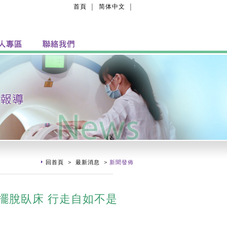
首頁
简体中文
│
│
回首頁
>
最新消息
>
新聞發佈
擺脫臥床 行走自如不是