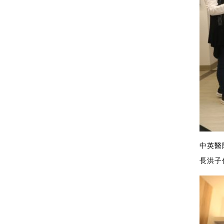
中英醫
長洪子