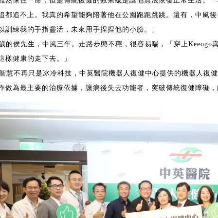
雖然保住一命，但是傳統復健的效果總是讓他無法恢復正常生活。「
追都追不上。我真的希望能夠陪著他在公園跑跑跳跳。還有，中風後
以訓練我的手指靈活，未來用手捏捏他的小臉。」
0歲的侯先生，中風三年。走路步態不穩，很容易喘，「穿上Keeog
這樣健康的走下去。」
工智慧不再只是冰冷科技，中英醫院機器人復健中心提供的機器人復
作做為最主要的治療依據，讓病後失去功能者，突破傳統復健障礙，