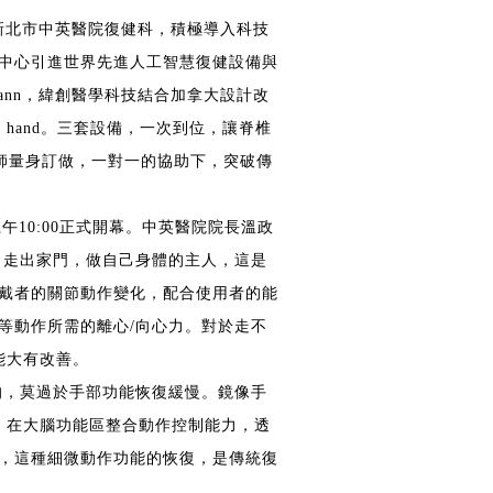
成熟。新北市中英醫院復健科，積極導入科技
中心引進世界先進人工智慧復健設備與
ann，緯創醫學科技結合加拿大設計改
r hand。三套設備，一次到位，讓脊椎
師量身訂做，一對一的協助下，突破傳
午10:00正式開幕。中英醫院院長溫政
，走出家門，做自己身體的主人，這是
戴者的關節動作變化，配合使用者的能
等動作所需的離心/向心力。對於走不
功能大有改善。
的，莫過於手部功能恢復緩慢。鏡像手
動作，在大腦功能區整合動作控制能力，透
，這種細微動作功能的恢復，是傳統復