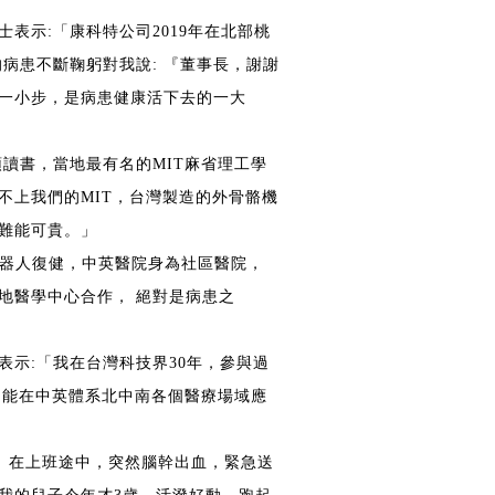
表示:「康科特公司2019年在北部桃
病患不斷鞠躬對我說: 『董事長，謝謝
一小步，是病患健康活下去的一大
讀書，當地最有名的MIT麻省理工學
不上我們的MIT，台灣製造的外骨骼機
難能可貴。」
機器人復健，中英醫院身為社區醫院，
地醫學中心合作， 絕對是病患之
示:「我在台灣科技界30年，參與過
到它能在中英體系北中南各個醫療場域應
 在上班途中，突然腦幹出血，緊急送