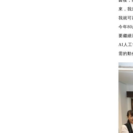
醫後，
來，我
我就可
今年8
要繼續
AI人
需的動