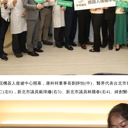
院機器人復健中心開幕，康科特董事長劉靜怡(中)、醫界代表台北市前
仁(右6)，新北市議員戴瑋姍(右5)、新北市議員林國春(右4)、緯創