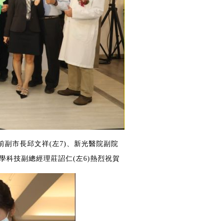
副市長邱文祥(左7)、新光醫院副院
醫學科技副總經理莊詔仁(左6)熱烈祝賀