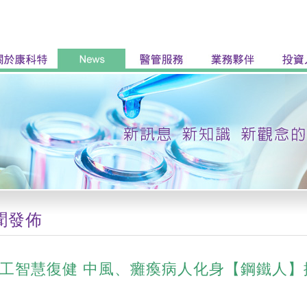
聞發佈
人工智慧復健 中風、癱瘓病人化身【鋼鐵人】