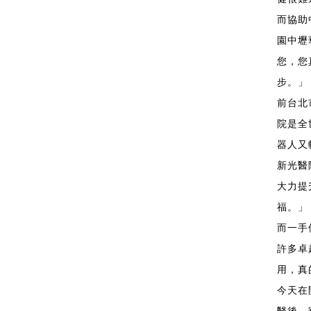
而協助
園中壢
您，您
步。」
前台北
院是全
器人又
新光醫
大力提
福。」
而一手
許多卓
用，真
今天在