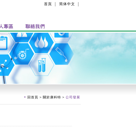
首頁
简体中文
│
│
回首頁
>
關於康科特
>
公司發展