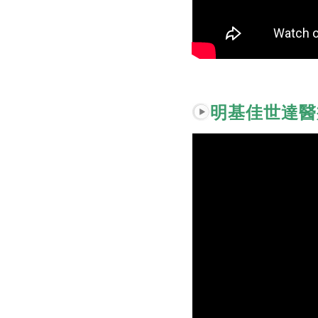
明基佳世達醫