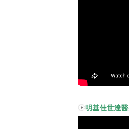
明基佳世達醫