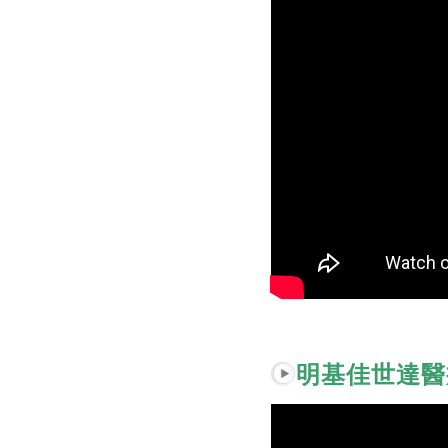
明基佳世達醫