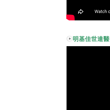
明基佳世達醫